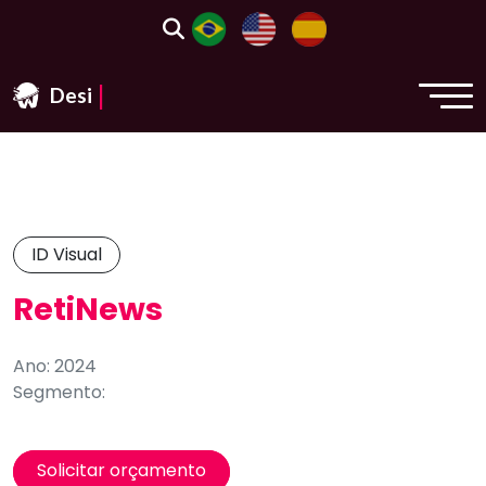
|
Design &
ID Visual
RetiNews
Ano: 2024
Segmento:
Solicitar orçamento