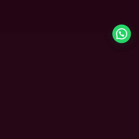
A velocidade e ranqueamento nos mecanismos de
busca da internet é um fator crítico para o sucesso do
seu negócio na internet. Além de impactar a
experiência do usuário, ela também tem um reflexo
direto no seu ranqueamento nos mecanismos de
busca, como o Google.